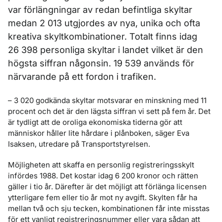
var förlängningar av redan befintliga skyltar
medan 2 013 utgjordes av nya, unika och ofta
kreativa skyltkombinationer. Totalt finns idag
26 398 personliga skyltar i landet vilket är den
högsta siffran någonsin. 19 539 används för
närvarande på ett fordon i trafiken.
– 3 020 godkända skyltar motsvarar en minskning med 11
procent och det är den lägsta siffran vi sett på fem år. Det
är tydligt att de oroliga ekonomiska tiderna gör att
människor håller lite hårdare i plånboken, säger Eva
Isaksen, utredare på Transportstyrelsen.
Möjligheten att skaffa en personlig registreringsskylt
infördes 1988. Det kostar idag 6 200 kronor och rätten
gäller i tio år. Därefter är det möjligt att förlänga licensen
ytterligare fem eller tio år mot ny avgift. Skylten får ha
mellan två och sju tecken, kombinationen får inte misstas
för ett vanligt registreringsnummer eller vara sådan att