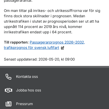
passagerarantal.
Om man tittar på inrikes- och utrikessiffrorna var för sig
finns dock stora skillnader i prognosen. Medan
utrikestrafiken i slutet av prognosperioden ser ut att ha
uppnått 114 procent av 2019 års nivå, kommer
inrikestrafiken endast upp i 64 procent.
Till rapporten:
Passagerarprognos 2026–2032,
trafikprognos för svensk luftfart
Om sidan
Senast uppdaterad: 2026-05-20, kl 09:00
Kontakta oss
Jobba hos oss
Pressrum