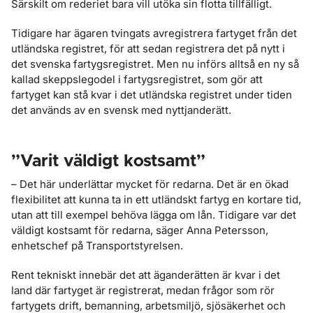
Särskilt om rederiet bara vill utöka sin flotta tillfälligt.
Tidigare har ägaren tvingats avregistrera fartyget från det
utländska registret, för att sedan registrera det på nytt i
det svenska fartygsregistret. Men nu införs alltså en ny så
kallad skeppslegodel i fartygsregistret, som gör att
fartyget kan stå kvar i det utländska registret under tiden
det används av en svensk med nyttjanderätt.
”Varit väldigt kostsamt”
– Det här underlättar mycket för redarna. Det är en ökad
flexibilitet att kunna ta in ett utländskt fartyg en kortare tid,
utan att till exempel behöva lägga om lån. Tidigare var det
väldigt kostsamt för redarna, säger Anna Petersson,
enhetschef på Transportstyrelsen.
Rent tekniskt innebär det att äganderätten är kvar i det
land där fartyget är registrerat, medan frågor som rör
fartygets drift, bemanning, arbetsmiljö, sjösäkerhet och