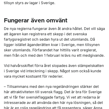
tillsyn styrs av lagar i Sverige.
Fungerar även omvänt
De nya reglerna fungerar även åt andra hållet. Det vill säga
att ägaren kan registrera ett skepp i det svenska
fartygsregistret och sedan hyra ut det utomlands. Då
ligger istället äganderätten kvar i Sverige, men tillsynen
sker utomlands. Förfarandet har hittills varit oreglerat,
men från och med den 1 februari krävs nu ett medgivande.
Vid halvårsskiftet förra året slopades även stämpelskatten
i Sverige vid inteckning i skepp. Något som också kunde
vara mycket kostsamt för rederier.
– Tillsammans med den nya regeländringen stärker det
här attraktiviteten till svensk flagg. Det är bra för Sverige
att vi får fler svenskflaggade fartyg. Vi vet att redarna är
intresserade av att använda den här nya lösningen, så det
här är en rolig regeländring att få presentera, säger Anna