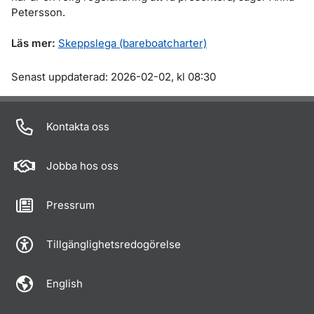
Petersson.
Läs mer:
Skeppslega (bareboatcharter)
Om sidan
Senast uppdaterad: 2026-02-02, kl 08:30
Kontakta oss
Jobba hos oss
Pressrum
Tillgänglighetsredogörelse
English