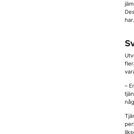
jäm
Des
har
Sv
Utv
fle
var
– E
tjä
någ
Tjä
per
lik