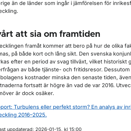
rige än de länder som ingår i jämförelsen för inrikes
eckling.
årt att sia om framtiden
ecklingen framåt kommer att bero på hur de olika fa
mas, på både kort och lång sikt. Den svenska konjun
rkas efter en period av svag tillväxt, vilket historiskt
erfrågan av både tjänste- och fritidsresor. Dessutom 
gbolagens kostnader minska den senaste tiden, äve
tnaderna fortsatt är högre än vad de var 2016. Utve
möver är dock osäker.
port: Turbulens eller perfekt storm? En analys av inr
eckling 2016–2025.
m sidan
ast uppdaterad: 2026-01-15, kl 15:00