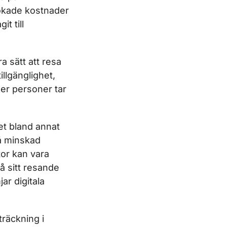
 ökade kostnader
t till
a sätt att resa
llgänglighet,
ler personer tar
et bland annat
på minskad
tor kan vara
å sitt resande
ar digitala
räckning i