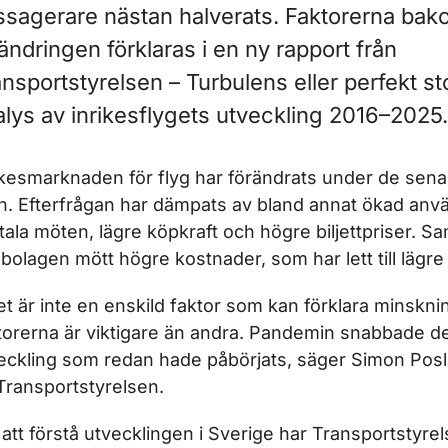
ssagerare nästan halverats. Faktorerna ba
ändringen förklaras i en ny rapport från
nsportstyrelsen – Turbulens eller perfekt s
alys av inrikesflygets utveckling 2016–2025.
ikesmarknaden för flyg har förändrats under de senas
n. Efterfrågan har dämpats av bland annat ökad anv
itala möten, lägre köpkraft och högre biljettpriser. Sa
gbolagen mött högre kostnader, som har lett till lägr
et är inte en enskild faktor som kan förklara minskni
torerna är viktigare än andra. Pandemin snabbade 
eckling som redan hade påbörjats, säger Simon Pos
Transportstyrelsen.
 att förstå utvecklingen i Sverige har Transportstyre