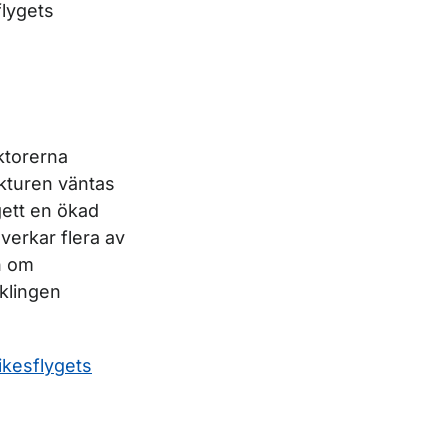
flygets
ktorerna
kturen väntas
 gett en ökad
verkar flera av
n om
cklingen
ikesflygets