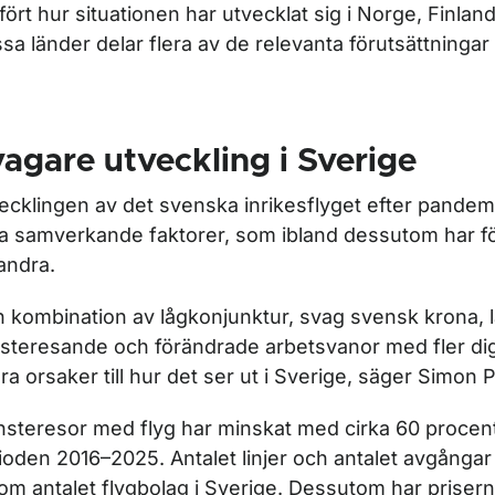
fört hur situationen har utvecklat sig i Norge, Finlan
sa länder delar flera av de relevanta förutsättninga
.
agare utveckling i Sverige
ecklingen av det svenska inrikesflyget efter pandem
ra samverkande faktorer, som ibland dessutom har fö
andra.
n kombination av lågkonjunktur, svag svensk krona, 
nsteresande och förändrade arbetsvanor med fler dig
ra orsaker till hur det ser ut i Sverige, säger Simon 
nsteresor med flyg har minskat med cirka 60 procen
ioden 2016–2025. Antalet linjer och antalet avgångar
som antalet flygbolag i Sverige. Dessutom har priser