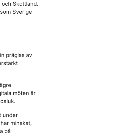
d och Skottland.
r som Sverige
in präglas av
rstärkt
lägre
itala möten är
Posluk.
t under
 har minskat,
na på