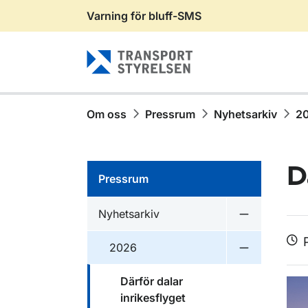
Varning för bluff-SMS
Gå till sidans innehåll
Om oss
Pressrum
Nyhetsarkiv
2
D
Pressrum
Nyhetsarkiv
Undermeny f
2026
Undermeny 
Därför dalar
inrikesflyget