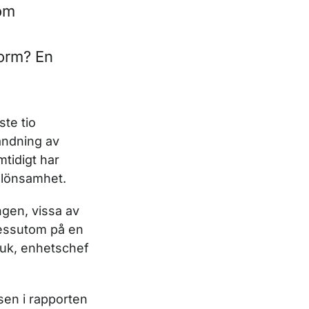
kom
torm? En
te tio
ändning av
mtidigt har
e lönsamhet.
ngen, vissa av
dessutom på en
luk, enhetschef
lsen i rapporten