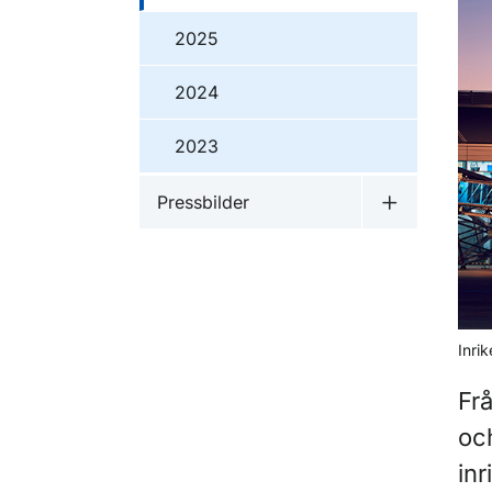
2025
2024
2023
Pressbilder
Undermeny f
Inri
Frå
oc
inr