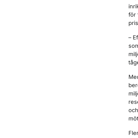
inr
för
pri
– E
som
mil
tåg
Med
ber
mil
res
och
möt
Fle