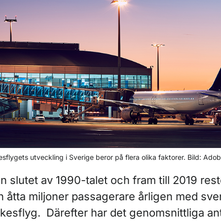
ör Pressbilder
kesflygets utveckling i Sverige beror på flera olika faktorer. Bild: Ado
n slutet av 1990-talet och fram till 2019 res
h åtta miljoner passagerare årligen med sve
ikesflyg. Därefter har det genomsnittliga an