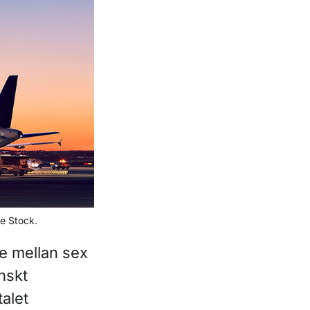
be Stock.
te mellan sex
nskt
talet