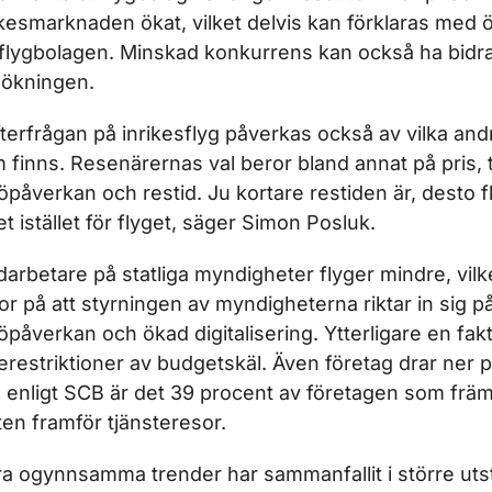
ikesmarknaden ökat, vilket delvis kan förklaras med
 flygbolagen. Minskad konkurrens kan också ha bidragi
sökningen.
fterfrågan på inrikesflyg påverkas också av vilka andr
 finns. Resenärernas val beror bland annat på pris, ti
jöpåverkan och restid. Ju kortare restiden är, desto f
et istället för flyget, säger Simon Posluk.
arbetare på statliga myndigheter flyger mindre, vilk
or på att styrningen av myndigheterna riktar in sig 
jöpåverkan och ökad digitalisering. Ytterligare en fak
erestriktioner av budgetskäl. Även företag drar ner p
 enligt SCB är det 39 procent av företagen som främj
en framför tjänsteresor.
ra ogynnsamma trender har sammanfallit i större utst