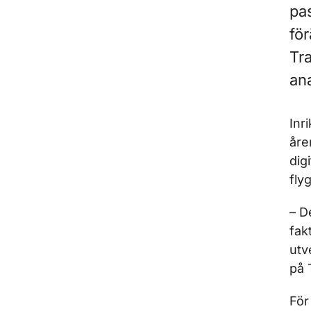
pa
för
Tra
an
Inr
åre
dig
fly
– D
fak
utv
på 
För