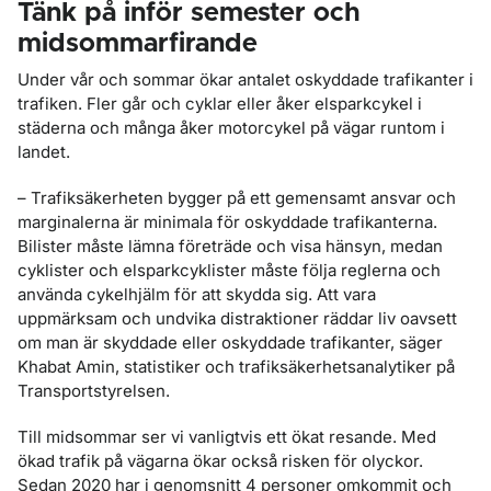
Tänk på inför semester och
midsommarfirande
Under vår och sommar ökar antalet oskyddade trafikanter i
trafiken. Fler går och cyklar eller åker elsparkcykel i
städerna och många åker motorcykel på vägar runtom i
landet.
– Trafiksäkerheten bygger på ett gemensamt ansvar och
marginalerna är minimala för oskyddade trafikanterna.
Bilister måste lämna företräde och visa hänsyn, medan
cyklister och elsparkcyklister måste följa reglerna och
använda cykelhjälm för att skydda sig. Att vara
uppmärksam och undvika distraktioner räddar liv oavsett
om man är skyddade eller oskyddade trafikanter, säger
Khabat Amin, statistiker och trafiksäkerhetsanalytiker på
Transportstyrelsen.
Till midsommar ser vi vanligtvis ett ökat resande. Med
ökad trafik på vägarna ökar också risken för olyckor.
Sedan 2020 har i genomsnitt 4 personer omkommit och