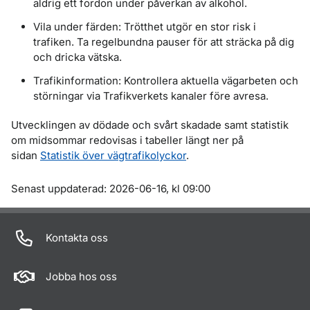
aldrig ett fordon under påverkan av alkohol.
Vila under färden: Trötthet utgör en stor risk i
trafiken. Ta regelbundna pauser för att sträcka på dig
och dricka vätska.
Trafikinformation: Kontrollera aktuella vägarbeten och
störningar via Trafikverkets kanaler före avresa.
Utvecklingen av dödade och svårt skadade samt statistik
om midsommar redovisas i tabeller längt ner på
sidan
Statistik över vägtrafikolyckor
.
Om sidan
Senast uppdaterad: 2026-06-16, kl 09:00
Kontakta oss
Jobba hos oss