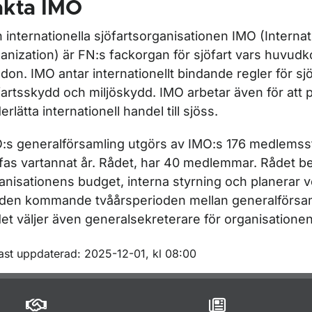
akta IMO
 internationella sjöfartsorganisationen IMO (Internat
anization) är FN:s fackorgan för sjöfart vars huvudko
don. IMO antar internationellt bindande regler för sj
fartsskydd och miljöskydd. IMO arbetar även för att 
erlätta internationell handel till sjöss.
:s generalförsamling utgörs av IMO:s 176 medlemss
ffas vartannat år. Rådet, har 40 medlemmar. Rådet b
anisationens budget, interna styrning och planerar
 den kommande tvåårsperioden mellan generalförsa
et väljer även generalsekreterare för organisationen
m sidan
ast uppdaterad: 2025-12-01, kl 08:00