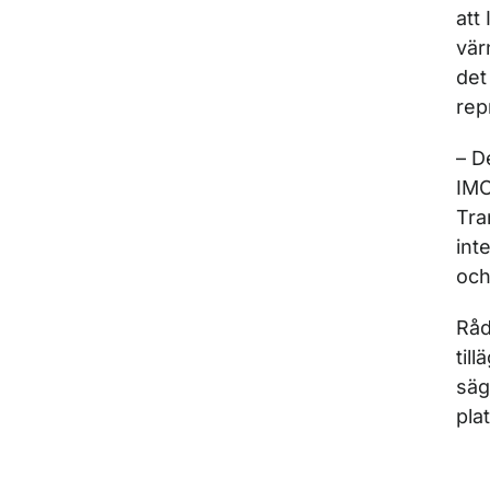
att
vär
det
rep
– D
IMO
Tra
int
och
Råd
til
säg
pla