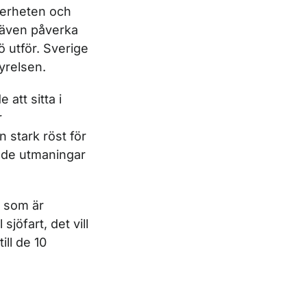
kerheten och
 även påverka
ö utför. Sverige
yrelsen.
 att sitta i
r
 stark röst för
a de utmaningar
, som är
sjöfart, det vill
ill de 10