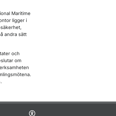
ional Maritime
ntor ligger i
ösäkerhet,
på andra sätt
tater och
eslutar om
 verksamheten
mlingsmötena.
.