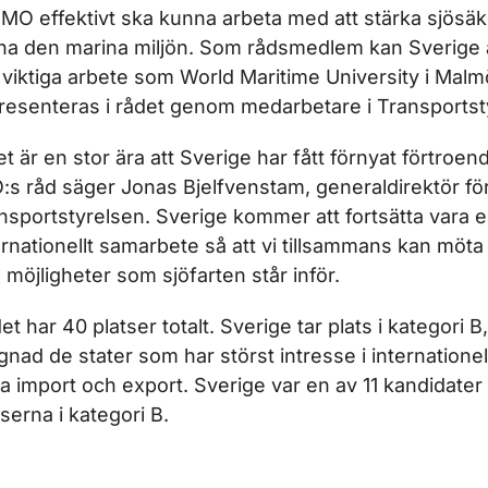
 IMO effektivt ska kunna arbeta med att stärka sjösä
na den marina miljön. Som rådsmedlem kan Sverige
 viktiga arbete som World Maritime University i Malm
resenteras i rådet genom medarbetare i Transportst
et är en stor ära att Sverige har fått förnyat förtroende
:s råd säger Jonas Bjelfvenstam, generaldirektör fö
nsportstyrelsen. Sverige kommer att fortsätta vara en
ernationellt samarbete så att vi tillsammans kan möt
 möjligheter som sjöfarten står inför.
et har 40 platser totalt. Sverige tar plats i kategori B
lägnad de stater som har störst intresse i internationell 
a import och export. Sverige var en av 11 kandidater t
tserna i kategori B.