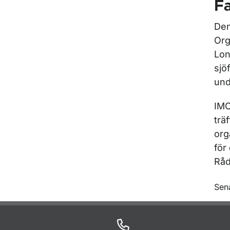
F
Den
Org
Lon
sjö
und
IMO
trä
org
för
Råd
O
Sen