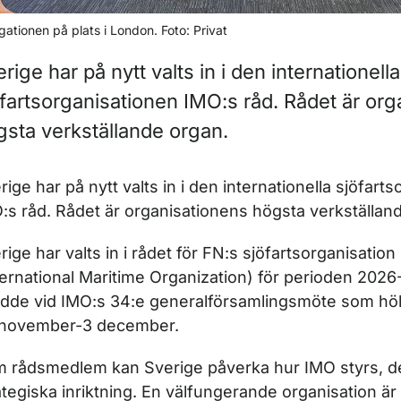
gationen på plats i London. Foto: Privat
rige har på nytt valts in i den internationella
öfartsorganisationen IMO:s råd. Rådet är or
gsta verkställande organ.
rige har på nytt valts in i den internationella sjöfart
:s råd. Rådet är organisationens högsta verkställan
rige har valts in i rådet för FN:s sjöfartsorganisatio
ternational Maritime Organization) för perioden 202
dde vid IMO:s 34:e generalförsamlingsmöte som höl
november-3 december.
 rådsmedlem kan Sverige påverka hur IMO styrs, d
ategiska inriktning. En välfungerande organisation ä