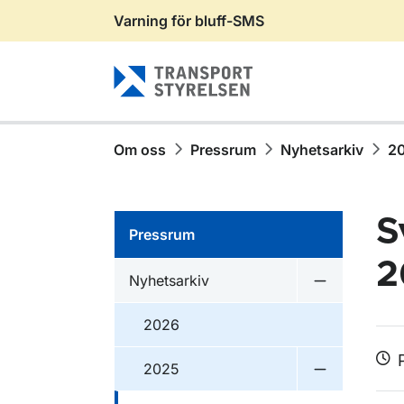
Varning för bluff-SMS
Gå till sidans innehåll
Om oss
Pressrum
Nyhetsarkiv
2
S
Pressrum
2
Nyhetsarkiv
Undermeny f
2026
2025
Undermeny 