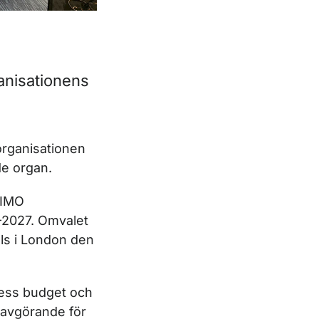
ganisationens
sorganisationen
de organ.
n IMO
6-2027. Omvalet
ls i London den
ess budget och
r avgörande för