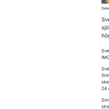
Dele
Sve
sj
hö
Sve
IMO
Sve
(In
ske
24 
Som
str