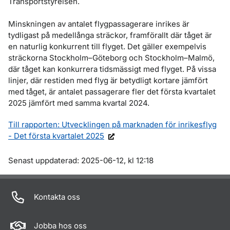
Transportstyrelsen.
Minskningen av antalet flygpassagerare inrikes är
tydligast på medellånga sträckor, framförallt där tåget är
en naturlig konkurrent till flyget. Det gäller exempelvis
sträckorna Stockholm–Göteborg och Stockholm–Malmö,
där tåget kan konkurrera tidsmässigt med flyget. På vissa
linjer, där restiden med flyg är betydligt kortare jämfört
med tåget, är antalet passagerare fler det första kvartalet
2025 jämfört med samma kvartal 2024.
Till rapporten: Utvecklingen på marknaden för inrikesflyg
- Det första kvartalet 2025
Om sidan
Senast uppdaterad: 2025-06-12, kl 12:18
Kontakta oss
Jobba hos oss