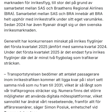
marknaden för inrikesflyg, till stor del på grund av
samarbetet mellan SAS och Braathens Regional Airlines
(BRA). Samarbetet mellan SAS och BRA innebär att BRA
helt upphör med inrikestrafik under sitt eget varumärke.
Sedan 2024 har även Ryanair dragit sig ur den svenska
inrikesmarknaden.
Generellt har konkurrensen minskat på inrikes flyglinjer
det första kvartalet 2025 jämfört med samma kvartal 2024.
Under det första kvartalet 2025 är det endast fyra inrikes
flyglinjer där det är minst två flygbolag som trafikerar
sträckan.
– Transportstyrelsen bedömer att antalet passagerare
inom inrikestrafiken kommer att ligga kvar på i stort sett
samma nivå som nu fram till 2031, vilket är så långt som
vår trafikprognos sträcker sig. Numera finns det större
möjligheter att använda digitala mötesplattformar, vilket
sannolikt har ändrat vårt resebeteende, framför allt för
affärsresenärer, säger Simon Posluk, enhetschef vid