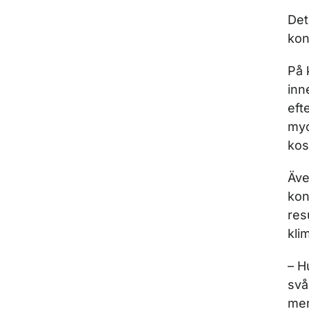
Det
kon
På 
inn
eft
myc
kos
Äve
kon
res
kli
– H
svå
mer