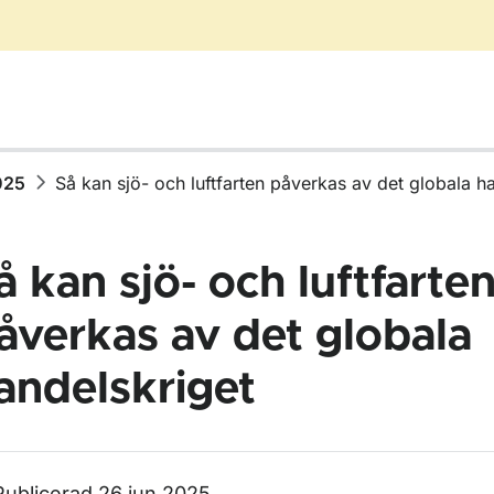
025
Så kan sjö- och luftfarten påverkas av det globala h
å kan sjö- och luftfarte
åverkas av det globala
ör Nyhetsarkiv
andelskriget
för 2025
Publicerad 26 jun 2025