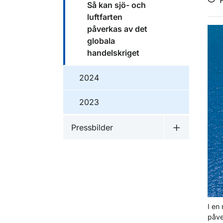
Så kan sjö- och
luftfarten
påverkas av det
globala
handelskriget
2024
2023
Pressbilder
Undermeny f
I en
påve