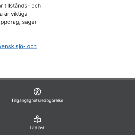
r tillstånds- och
 är viktiga
 uppdrag, säger
vensk sjö- och
Tillgänglighetsredogörelse
Lättläst