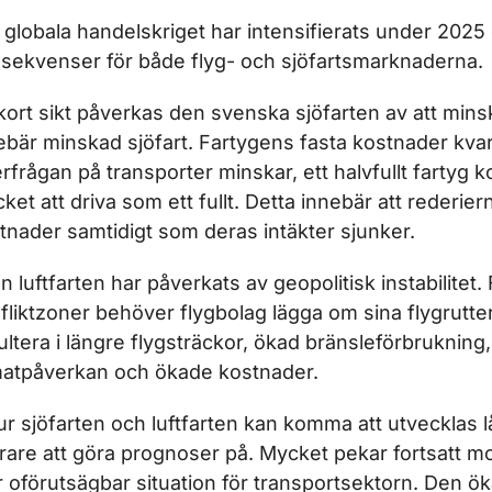
 globala handelskriget har intensifierats under 2025 o
sekvenser för både flyg- och sjöfartsmarknaderna.
kort sikt påverkas den svenska sjöfarten av att min
ebär minskad sjöfart. Fartygens fasta kostnader kva
erfrågan på transporter minskar, ett halvfullt fartyg k
ket att driva som ett fullt. Detta innebär att rederi
tnader samtidigt som deras intäkter sjunker.
n luftfarten har påverkats av geopolitisk instabilitet.
fliktzoner behöver flygbolag lägga om sina flygrutter
ultera i längre flygsträckor, ökad bränsleförbrukning
matpåverkan och ökade kostnader.
ur sjöfarten och luftfarten kan komma att utvecklas l
rare att göra prognoser på. Mycket pekar fortsatt m
 oförutsägbar situation för transportsektorn. Den ö