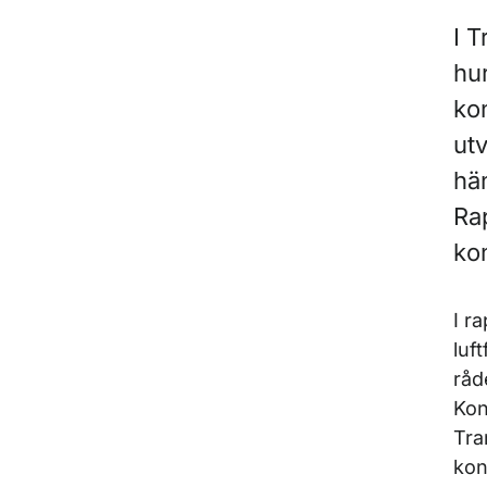
I T
hu
ko
utv
hä
Ra
ko
I r
luf
råd
Kon
Tra
kon