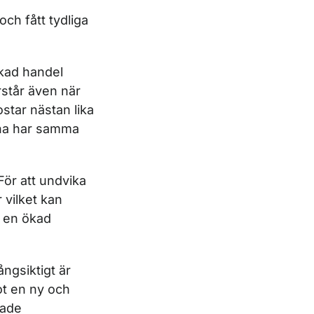
ch fått tydliga
skad handel
rstår även när
ostar nästan lika
erna har samma
 För att undvika
 vilket kan
, en ökad
ångsiktigt är
ot en ny och
kade