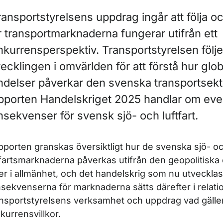
ransportstyrelsens uppdrag ingår att följa o
r transportmarknaderna fungerar utifrån ett
nkurrensperspektiv. Transportstyrelsen följe
ecklingen i omvärlden för att förstå hur glo
ndelser påverkar den svenska transportsekt
pporten Handelskriget 2025 handlar om eve
nsekvenser för svensk sjö- och luftfart.
apporten granskas översiktligt hur de svenska sjö- o
tfartsmarknaderna påverkas utifrån den geopolitisk
er i allmänhet, och det handelskrig som nu utvecklas
sekvenserna för marknaderna sätts därefter i relation
nsportstyrelsens verksamhet och uppdrag vad gälle
kurrensvillkor.