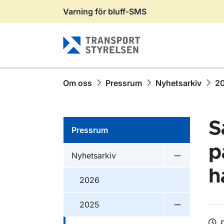
Varning för bluff-SMS
Gå till sidans innehåll
Om oss
Pressrum
Nyhetsarkiv
2
S
Pressrum
p
Nyhetsarkiv
Undermeny f
h
2026
2025
Undermeny 