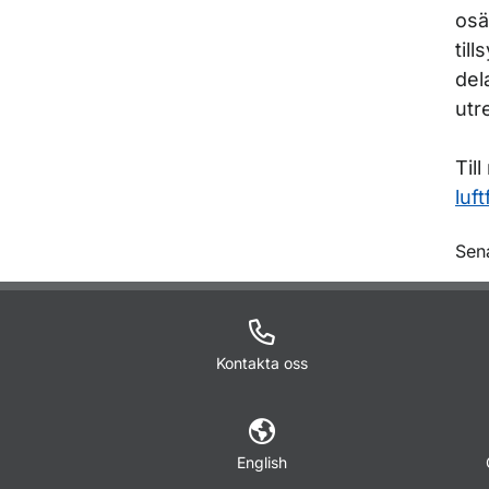
osä
til
del
utr
Til
luft
O
Sen
Kontakta oss
English