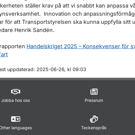
kerheten ställer krav på att vi snabbt kan anpassa vå
lsynsverksamhet. Innovation och anpassningsförmåga
ar för att Transportstyrelsen ska kunna uppfylla sitt
edare Henrik Sandén.
l rapporten
Handelskriget 2025 – Konsekvenser för s
fart
m sidan
ast uppdaterad: 2025-06-26, kl 09:03
Jobba hos oss
Pressrum
Other languages
Teckenspråk