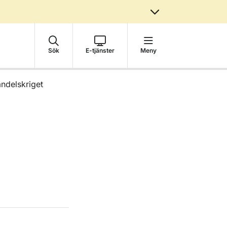
Sök
E-tjänster
Meny
andelskriget
n