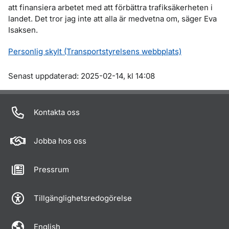
att finansiera arbetet med att förbättra trafiksäkerheten i
landet. Det tror jag inte att alla är medvetna om, säger Eva
Isaksen.
Personlig skylt (Transportstyrelsens webbplats)
Om sidan
Senast uppdaterad: 2025-02-14, kl 14:08
Kontakta oss
Jobba hos oss
Pressrum
Tillgänglighetsredogörelse
English