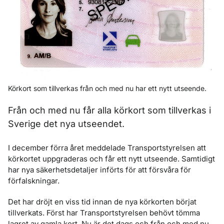
Körkort som tillverkas från och med nu har ett nytt utseende.
Från och med nu får alla körkort som tillverkas i
Sverige det nya utseendet.
I december förra året meddelade Transportstyrelsen att
körkortet uppgraderas och får ett nytt utseende. Samtidigt
har nya säkerhetsdetaljer införts för att försvåra för
förfalskningar.
Det har dröjt en viss tid innan de nya körkorten börjat
tillverkats. Först har Transportstyrelsen behövt tömma
lagret av gamla kort. Nu är det dags och från och med nu