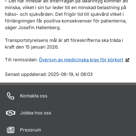
– Det här innebär att efterfrågan på läkarintyg kommer att
minska, vilket i sin tur leder till en minskad belastning på
hälso- och sjukvården. Det frigör tid till sjukvård vilket i
förlängningen får positiva konsekvenser för patienterna,
säger Josefin Hallenberg.
Transportstyrelsens mål är att föreskrifterna ska träda i
kraft den 15 januari 2026.
Till remissidan:
Översyn av medicinska krav för körkort
Om sidan
Senast uppdaterad: 2025-06-19, kl 08:03
Kontakta oss
Jobba hos oss
Pressrum