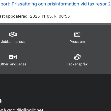
port: Prissättning och prisinformation vid taxiresor 
m sidan
ast uppdaterad: 2025-11-05, kl 08:55
Jobba hos oss
Pressrum
Other languages
Teckenspråk
n
nå god tillgänglighet,