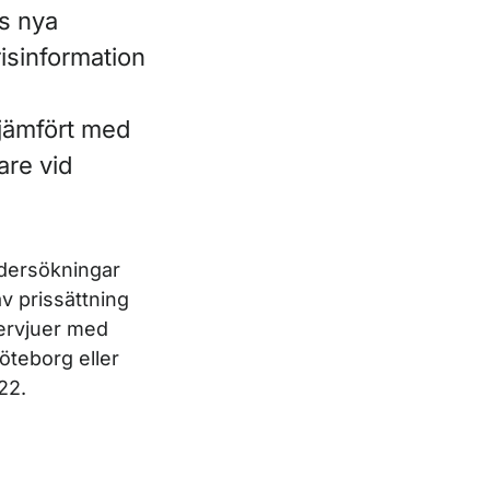
s nya
isinformation
d jämfört med
are vid
dersökningar
av prissättning
ervjuer med
öteborg eller
22.