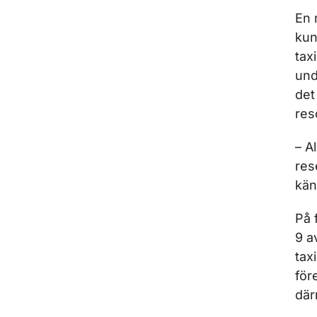
En 
kun
tax
und
det
res
– A
res
kän
På 
9 a
tax
för
där