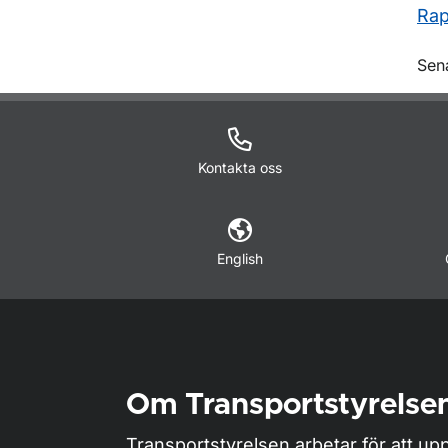
Rap
O
Sen
Kontakta oss
English
Om Transportstyrelse
Transportstyrelsen arbetar för att upp