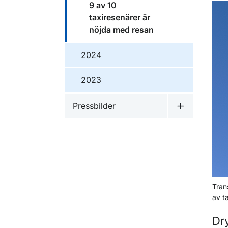
9 av 10
taxiresenärer är
nöjda med resan
2024
2023
Pressbilder
Undermeny f
Tran
av t
Dr