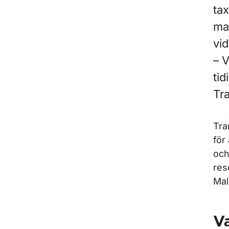
ta
ma
vid
– V
tid
Tr
Tra
för
och
res
Mal
Va