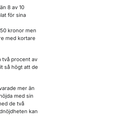
 än 8 av 10
at för sina
350 kronor men
are med kortare
a två procent av
t så högt att de
svarade mer än
 nöjda med sin
 med de två
ndnöjdheten kan