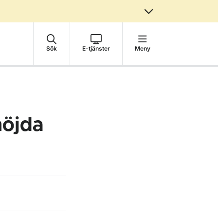
Sök
E-tjänster
Meny
nöjda