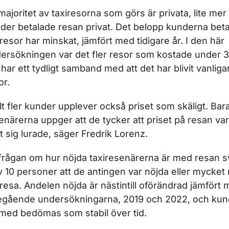
majoritet av taxiresorna som görs är privata, lite mer
der betalade resan privat. Det belopp kunderna betal
iresor har minskat, jämfört med tidigare år. I den här
ersökningen var det fler resor som kostade under 
 har ett tydligt samband med att det har blivit vanlig
or.
llt fler kunder upplever också priset som skäligt. Bar
enärerna uppger att de tycker att priset på resan vari
t sig lurade, säger Fredrik Lorenz.
frågan om hur nöjda taxiresenärerna är med resan 
v 10 personer att de antingen var nöjda eller mycket
iresa. Andelen nöjda är nästintill oförändrad jämfört
egående undersökningarna, 2019 och 2022, och ku
med bedömas som stabil över tid.