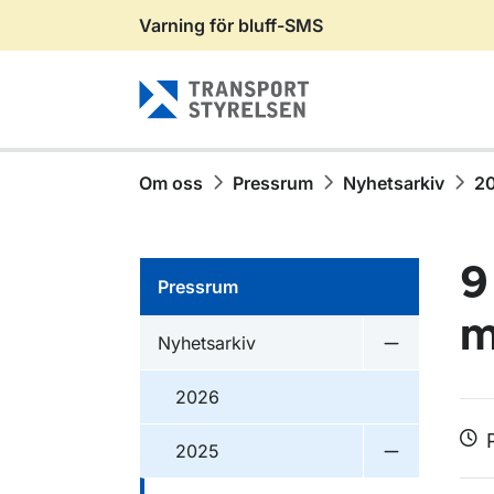
Varning för bluff-SMS
Gå till sidans innehåll
Om oss
Pressrum
Nyhetsarkiv
2
9
Pressrum
m
Nyhetsarkiv
Undermeny f
2026
2025
Undermeny 