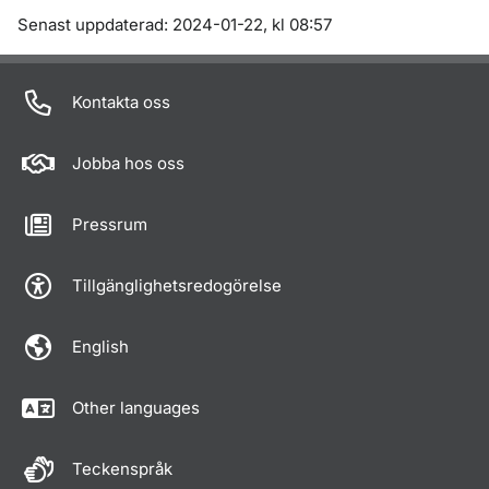
Om sidan
Senast uppdaterad: 2024-01-22, kl 08:57
Kontakta oss
Jobba hos oss
Pressrum
Tillgänglighetsredogörelse
English
Other languages
Teckenspråk