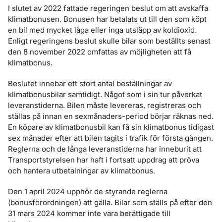
I slutet av 2022 fattade regeringen beslut om att avskaffa
klimatbonusen. Bonusen har betalats ut till den som köpt
en bil med mycket låga eller inga utsläpp av koldioxid.
Enligt regeringens beslut skulle bilar som beställts senast
den 8 november 2022 omfattas av möjligheten att få
klimatbonus.
Beslutet innebar ett stort antal beställningar av
klimatbonusbilar samtidigt. Något som i sin tur påverkat
leveranstiderna. Bilen måste levereras, registreras och
ställas på innan en sexmånaders-period börjar räknas ned.
En köpare av klimatbonusbil kan få sin klimatbonus tidigast
sex månader efter att bilen tagits i trafik för första gången.
Reglerna och de långa leveranstiderna har inneburit att
Transportstyrelsen har haft i fortsatt uppdrag att pröva
och hantera utbetalningar av klimatbonus.
Den 1 april 2024 upphör de styrande reglerna
(bonusförordningen) att gälla. Bilar som ställs på efter den
31 mars 2024 kommer inte vara berättigade till