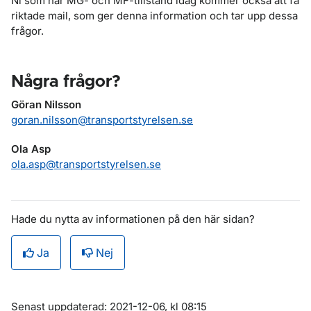
Ni som har MG- och MF-tillstånd idag kommer också att få
riktade mail, som ger denna information och tar upp dessa
frågor.
Några frågor?
Göran Nilsson
goran.nilsson@transportstyrelsen.se
Ola Asp
ola.asp@transportstyrelsen.se
Hade du nytta av informationen på den här sidan?
Ja
Nej
Om sidan
Senast uppdaterad: 2021-12-06, kl 08:15