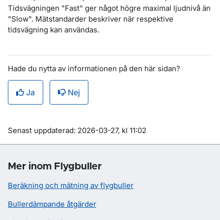
Tidsvägningen "
Fast
" ger något högre maximal ljudnivå än
"
Slow
". Mätstandarder beskriver när respektive
tidsvägning kan användas.
Hade du nytta av informationen på den här sidan?
Ja
Nej
Om sidan
Senast uppdaterad: 2026-03-27, kl 11:02
Mer inom Flygbuller
Beräkning och mätning av flygbuller
Bullerdämpande åtgärder