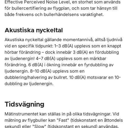
Effective Perceived Noise Level
, en storhet som används
för bullercertifiering av flygplan, och som tar hänsyn till
både frekvens och bullerhändelsens varaktighet.
Akustiska nyckeltal
Akustiska nyckeltal gällande momentannivå, alltså ljudnivå
vid en specifik tidpunkt: 1–3 dB(A) upplevs som en knappt
hörbar förändring – dock innebär 3 dB(A) en fördubbling
av ljudenergin! 4–7 dB(A) upplevs som en märkbar
förändring. 6 dB(A) i ökning innebär en fyrdubbling av
ljudenergin. 8–10 dB(A) upplevs som en
dubblering/halvering av bullret. 10 dB(A) motsvarar en 10-
dubbling av ljudenergin.
Tidsvägning
Mätinstrumentet kan ställas in på olika tidsvägningar. Vid
mätning av flygbuller kan "
Fast
" (tidskonstant en åttondels
sekund) eller "
Slow
" (tidskonstant en sekund) användas.