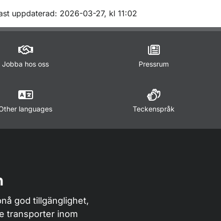
m sidan
ast uppdaterad: 2026-03-27, kl 11:02
Jobba hos oss
Pressrum
Other languages
Teckenspråk
n
nå god tillgänglighet,
de transporter inom