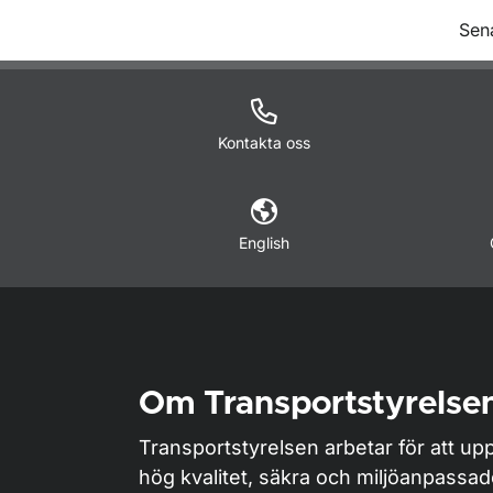
O
Sen
Kontakta oss
English
Om Transportstyrelse
Transportstyrelsen arbetar för att upp
hög kvalitet, säkra och miljöanpassa