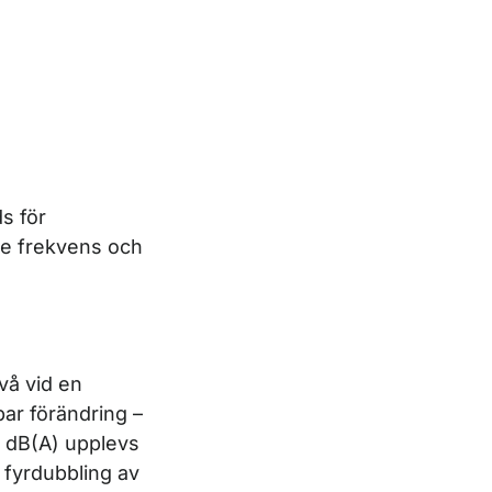
s för
åde frekvens och
vå vid en
ar förändring –
7 dB(A) upplevs
 fyrdubbling av