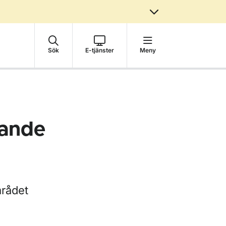
Sök
E-tjänster
Meny
rande
mrådet