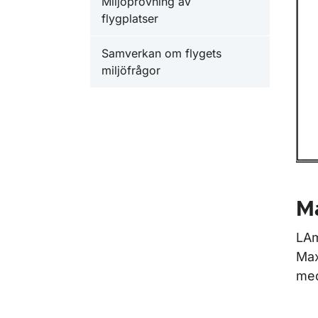
Miljöprövning av
flygplatser
Samverkan om flygets
miljöfrågor
M
LAm
Max
med