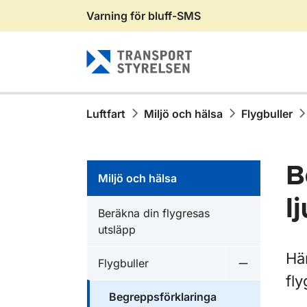
Varning för bluff-SMS
Gå till sidans innehåll
Luftfart
Miljö och hälsa
Flygbuller
B
Miljö och hälsa
l
Beräkna din flygresas
utsläpp
Hä
Flygbuller
Undermeny f
fly
Begreppsförklaringa