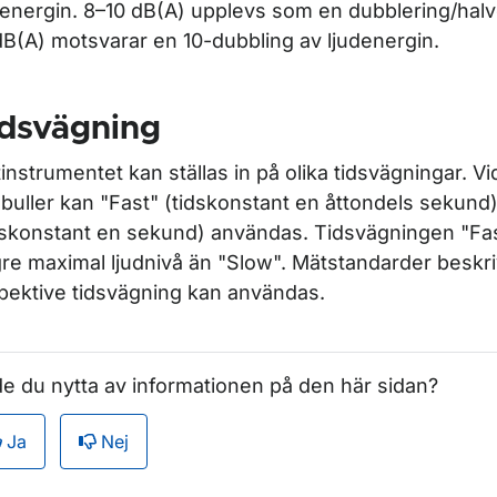
denergin. 8–10 dB(A) upplevs som en dubblering/halve
dB(A) motsvarar en 10-dubbling av ljudenergin.
idsvägning
instrumentet kan ställas in på olika tidsvägningar. V
gbuller kan "
Fast
" (tidskonstant en åttondels sekund) 
dskonstant en sekund) användas. Tidsvägningen "
Fa
re maximal ljudnivå än "
Slow
". Mätstandarder beskri
pektive tidsvägning kan användas.
e du nytta av informationen på den här sidan?
Ja
Nej