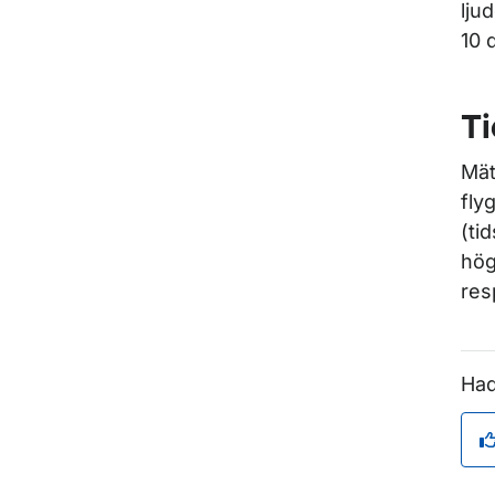
lju
10 
T
Mät
fly
(ti
hög
res
Had