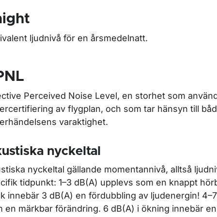
ight
ivalent ljudnivå för en årsmedelnatt.
PNL
ective Perceived Noise Level
, en storhet som använd
lercertifiering av flygplan, och som tar hänsyn till b
lerhändelsens varaktighet.
ustiska nyckeltal
stiska nyckeltal gällande momentannivå, alltså ljudni
cifik tidpunkt: 1–3 dB(A) upplevs som en knappt hörb
k innebär 3 dB(A) en fördubbling av ljudenergin! 4–
 en märkbar förändring. 6 dB(A) i ökning innebär en