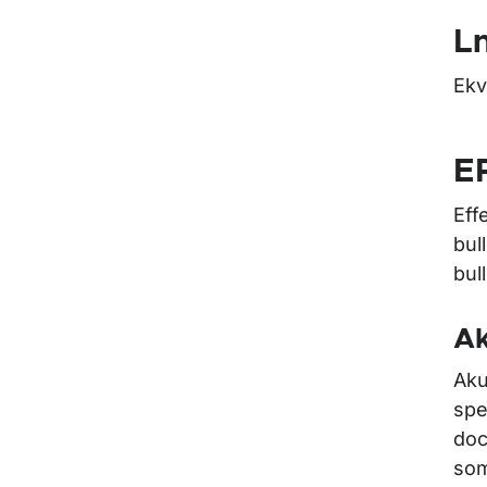
Ln
Ekv
E
Eff
bul
bul
Ak
Aku
spe
doc
som