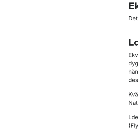
Ek
Det
L
Ekv
dyg
hän
des
Kvä
Nat
Lde
(Fl