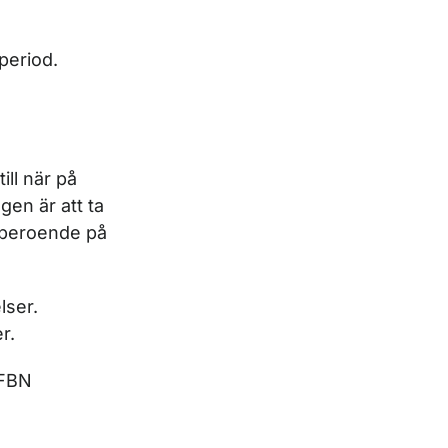
period.
ill när på
en är att ta
e beroende på
lser.
r.
 FBN