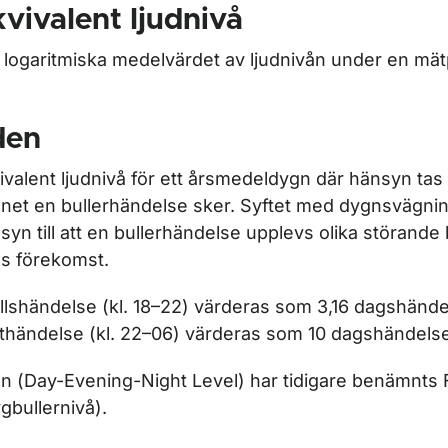
vivalent ljudnivå
 logaritmiska medelvärdet av ljudnivån under en mät
den
ivalent ljudnivå för ett årsmedeldygn där hänsyn tas t
net en bullerhändelse sker. Syftet med dygnsvägning
syn till att en bullerhändelse upplevs olika störand
s förekomst.
llshändelse (kl. 18–22) värderas som 3,16 dagshände
thändelse (kl. 22–06) värderas som 10 dagshändelse
n (
Day-Evening-Night Level
) har tidigare benämnts
ygbullernivå).