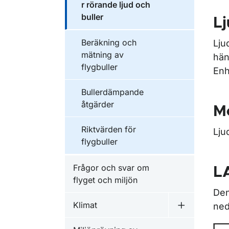
r rörande ljud och
buller
Lj
Beräkning och
Lju
mätning av
hän
flygbuller
Enh
Bullerdämpande
åtgärder
M
Riktvärden för
Lju
flygbuller
Frågor och svar om
L
flyget och miljön
Den
Klimat
ned
Undermeny f