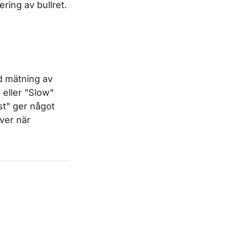
ring av bullret.
id mätning av
eller "
Slow
"
st
" ger något
ver när