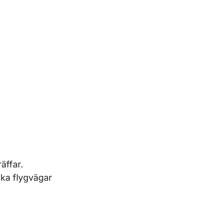
äffar.
ika flygvägar