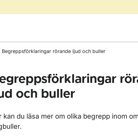
Begreppsförklaringar rörande ljud och buller
egreppsförklaringar rö
jud och buller
r kan du läsa mer om olika begrepp inom o
ör Flygbuller
gbuller.