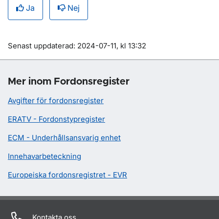
Ja
Nej
Om sidan
Senast uppdaterad: 2024-07-11, kl 13:32
Mer inom Fordonsregister
Avgifter för fordonsregister
ERATV - Fordonstypregister
ECM - Underhållsansvarig enhet
Innehavarbeteckning
Europeiska fordonsregistret - EVR
Kontakta oss