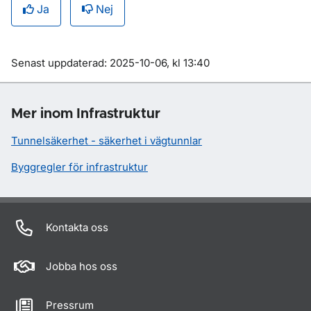
Ja
Nej
Om sidan
Senast uppdaterad: 2025-10-06, kl 13:40
Mer inom Infrastruktur
Tunnelsäkerhet - säkerhet i vägtunnlar
Byggregler för infrastruktur
Kontakta oss
Jobba hos oss
Pressrum