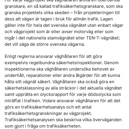
granskare, en så kallad trafiksäkerhetsgranskare, som ska
granska projektets olika skeden – från projekteringen till
dess att vägen är tagen i bruk för allmän trafik. Lagen
gäller inte för hela det svenska vägnätet utan enbart vägar
och vägprojekt som är eller avser motorväg eller som
ingår i det nationella stamvägnätet eller TEN-T-vägnätet;
det vill säga de större svenska vägarna.
Enligt reglerna ansvarar väghållaren för att göra
exempelvis regelbundna säkerhetsinspektioner. Genom
inspektionerna ska väghållaren undersöka behovet av
underhåll, reparationer eller andra åtgärder för att kunna
hålla sitt vägnät säkert. Väghållaren ska också göra en
säkerhetsklassning av alla sträckor i det aktuella vägnätet
samt upprätta en olycksrapport för varje dödsolycka som
inträffat i trafiken. Vidare ansvarar väghållaren för att det
görs en trafiksäkerhetsanalys och ett antal
trafiksäkerhetsgranskningar av vägprojekt.
Trafiksäkerhetsanalysen ska beskriva vilka överväganden
som gjort i fråga om trafiksäkerheten.