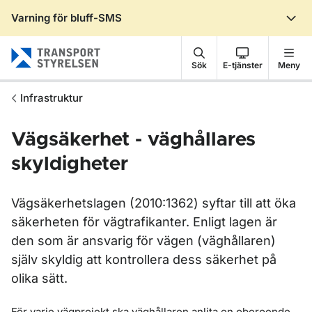
Varning för bluff-SMS
Gå till sidans innehåll
Sök
E-tjänster
Meny
Infrastruktur
Vägsäkerhet - väghållares
skyldigheter
Vägsäkerhetslagen (2010:1362) syftar till att öka
säkerheten för vägtrafikanter. Enligt lagen är
den som är ansvarig för vägen (väghållaren)
själv skyldig att kontrollera dess säkerhet på
olika sätt.
För varje vägprojekt ska väghållaren anlita en oberoende