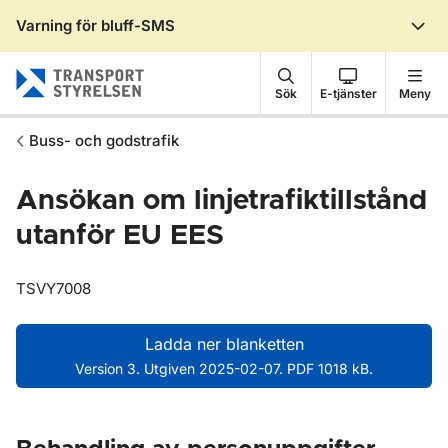
Varning för bluff-SMS
Gå till sidans innehåll
Sök
E-tjänster
Meny
Buss- och godstrafik
Ansökan om linjetrafiktillstånd
utanför EU EES
TSVY7008
Ladda ner blanketten
Version 3. Utgiven 2025-02-07. PDF 1018 kB.