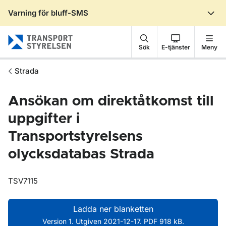
Varning för bluff-SMS
Gå till sidans innehåll
Sök
E-tjänster
Meny
Strada
Ansökan om direktåtkomst till
uppgifter i
Transportstyrelsens
olycksdatabas Strada
TSV7115
Ladda ner blanketten
Version 1. Utgiven 2021-12-17. PDF 918 kB.