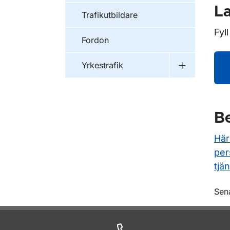
La
Trafikutbildare
Fyl
Fordon
Yrkestrafik
Undermeny f
Be
Här
per
tjän
O
Sen