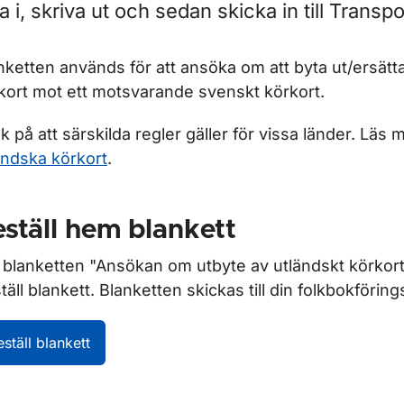
la i, skriva ut och sedan skicka in till Transp
ör Körkort
nketten används för att ansöka om att byta ut/ersätta
kort mot ett motsvarande svenskt körkort.
k på att särskilda regler gäller för vissa länder. Läs
ändska körkort
.
ör Privatperson
ställ hem blankett
j blanketten "Ansökan om utbyte av utländskt körkort"
täll blankett. Blanketten skickas till din
folkbokförin
eställ blankett