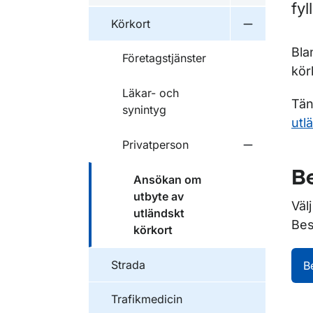
fyl
Körkort
Undermeny f
Bla
Företagstjänster
kör
Läkar- och
Tän
synintyg
utl
Privatperson
Undermeny f
Be
Ansökan om
utbyte av
Väl
utländskt
Bes
körkort
Strada
B
Trafikmedicin