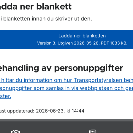
dda ner blankett
l i blanketten innan du skriver ut den.
Ladda ner blanketten
ör Yrkestrafik
Version 3. Utgiven 2026-05-28. PDF 1033 kB.
handling av personuppgifter
 hittar du information om hur Transportstyrelsen be
sonuppgifter som samlas in via webbplatsen och ge
ster.
m sidan
ast uppdaterad: 2026-06-23, kl 14:44