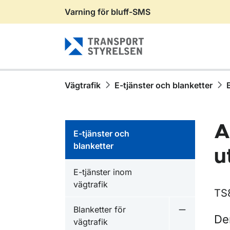
Varning för bluff-SMS
Gå till sidans innehåll
Vägtrafik
E-tjänster och blanketter
A
E-tjänster och
blanketter
u
E-tjänster inom
vägtrafik
TS
Blanketter för
Undermeny fö
De
vägtrafik