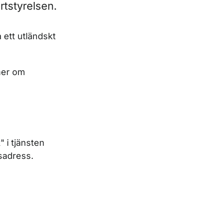
ortstyrelsen.
 ett utländskt
 mer om
 i tjänsten
gsadress
.