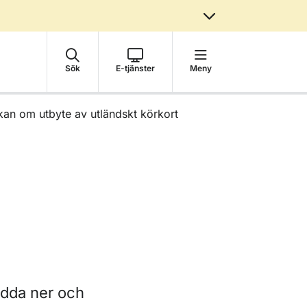
Sök
E-tjänster
Meny
an om utbyte av utländskt körkort
adda ner och