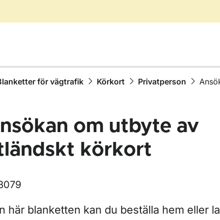
Blanketter för vägtrafik
Körkort
Privatperson
Ansök
nsökan om utbyte av
tländskt körkort
8079
r Blanketter för vägtrafik
n här blanketten kan du beställa hem eller l