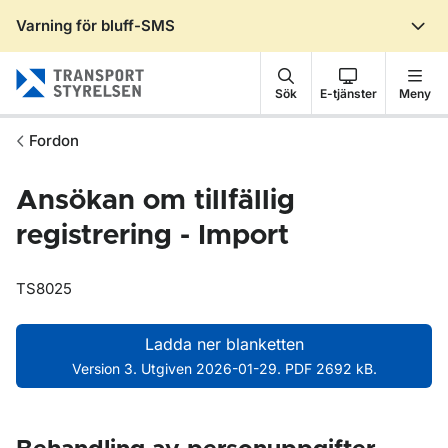
Varning för bluff-SMS
Gå till sidans innehåll
Sök
E-tjänster
Meny
Fordon
Ansökan om tillfällig
registrering - Import
TS8025
Ladda ner blanketten
Version 3. Utgiven 2026-01-29. PDF 2692 kB.