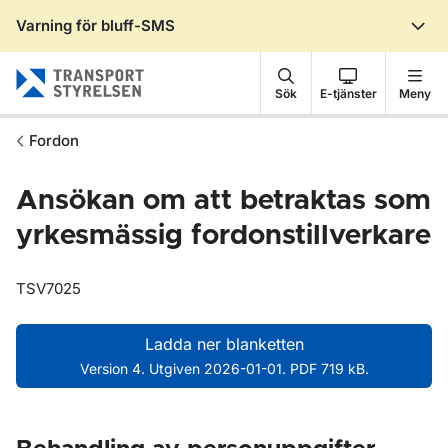
Varning för bluff-SMS
Gå till sidans innehåll
Sök
E-tjänster
Meny
Fordon
Ansökan om att betraktas som
yrkesmässig fordonstillverkare
TSV7025
Ladda ner blanketten
Version 4. Utgiven 2026-01-01. PDF 719 kB.