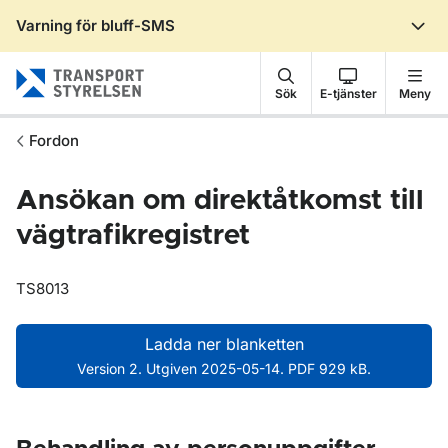
Varning för bluff-SMS
Gå till sidans innehåll
Sök
E-tjänster
Meny
Fordon
Ansökan om direktåtkomst till
vägtrafikregistret
TS8013
Ladda ner blanketten
Version 2. Utgiven 2025-05-14. PDF 929 kB.