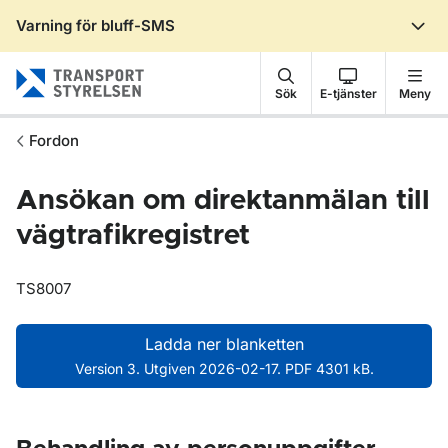
Varning för bluff-SMS
Gå till sidans innehåll
Sök
E-tjänster
Meny
Fordon
Ansökan om direktanmälan till
vägtrafikregistret
TS8007
Ladda ner blanketten
Version 3. Utgiven 2026-02-17. PDF 4301 kB.