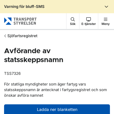
Varning för bluff-SMS
Gå till sidans innehåll
Sök
E-tjänster
Meny
Sjöfartsregistret
Avförande av
statsskeppsnamn
TSS7326
För statliga myndigheter som äger fartyg vars
statsskeppsnamn är antecknat i fartygsregistret och som
önskar avföra namnet
Ladda ner blanketten