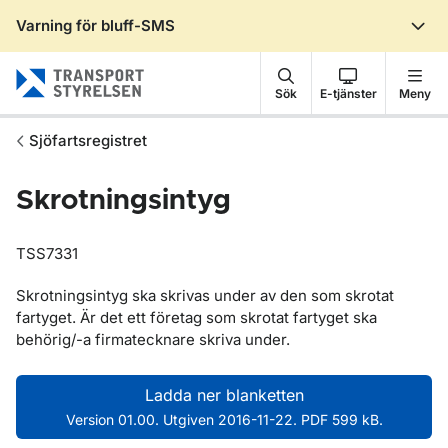
Varning för bluff-SMS
Gå till sidans innehåll
Sök
E-tjänster
Meny
Sjöfartsregistret
Skrotningsintyg
TSS7331
Skrotningsintyg ska skrivas under av den som skrotat
fartyget. Är det ett företag som skrotat fartyget ska
behörig/-a firmatecknare skriva under.
Ladda ner blanketten
Version 01.00. Utgiven 2016-11-22. PDF 599 kB.