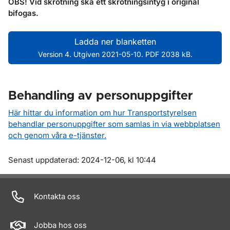
OBS! Vid skrotning ska ett skrotningsintyg i original
bifogas.
Ladda ner blanketten
Version 4. Utgiven 2021-05-10. PDF 2038 kB.
Behandling av personuppgifter
Här hittar du information om hur Transportstyrelsen
behandlar personuppgifter som samlas in via webbplatsen
och genom våra e-tjänster.
Om sidan
Senast uppdaterad: 2024-12-06, kl 10:44
Kontakta oss
Jobba hos oss