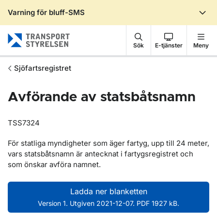
Varning för bluff-SMS
Gå till sidans innehåll
Sök
E-tjänster
Meny
Sjöfartsregistret
Avförande av statsbåtsnamn
TSS7324
För statliga myndigheter som äger fartyg, upp till 24 meter,
vars statsbåts­namn är antecknat i fartygsregistret och
som önskar avföra namnet.
Ladda ner blanketten
Version 1. Utgiven 2021-12-07. PDF 1927 kB.