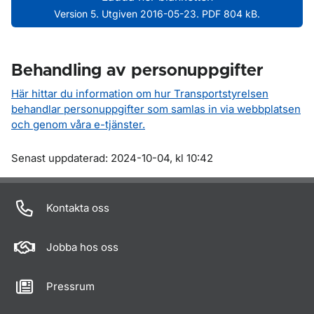
Version 5. Utgiven 2016-05-23. PDF 804 kB.
Behandling av personuppgifter
Här hittar du information om hur Transportstyrelsen
behandlar personuppgifter som samlas in via webbplatsen
och genom våra e-tjänster.
Om sidan
Senast uppdaterad: 2024-10-04, kl 10:42
Kontakta oss
Jobba hos oss
Pressrum