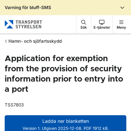
Varning för bluff-SMS
Gå till sidans innehåll
Sök
E-tjänster
Meny
Hamn- och sjöfartsskydd
Application for exemption
from the provision of security
information prior to entry into
a port
TSS7803
Ladda ner blanketten
Version 1. Utgiven 2025-12-08. PDF 1912 kB.