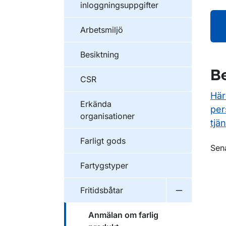
inloggningsuppgifter
Arbetsmiljö
Besiktning
Be
CSR
Här
Erkända
per
organisationer
tjän
Farligt gods
O
Sen
Fartygstyper
Fritidsbåtar
Undermeny f
Anmälan om farlig