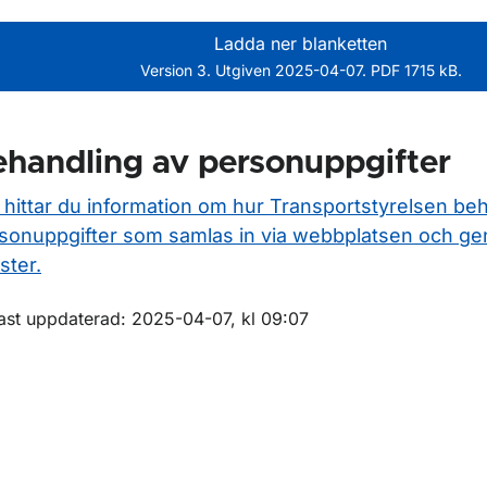
Ladda ner blanketten
Version 3. Utgiven 2025-04-07. PDF 1715 kB.
handling av personuppgifter
 hittar du information om hur Transportstyrelsen be
sonuppgifter som samlas in via webbplatsen och ge
ster.
m sidan
ast uppdaterad: 2025-04-07, kl 09:07
ör Fritidsbåtar