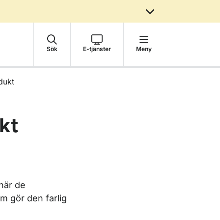
Sök
E-tjänster
Meny
dukt
kt
när de
m gör den farlig