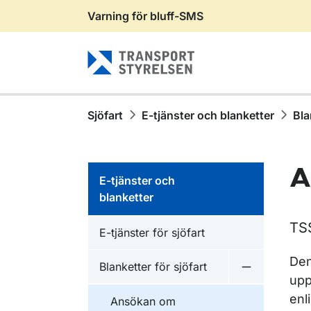
Varning för bluff-SMS
Gå till sidans innehåll
Sjöfart
E-tjänster och blanketter
Bla
A
E-tjänster och
blanketter
TS
E-tjänster för sjöfart
Den
Blanketter för sjöfart
Undermeny fö
upp
enl
Ansökan om