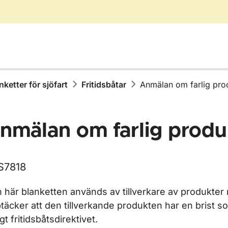
nketter för sjöfart
Fritidsbåtar
Anmälan om farlig pro
nmälan om farlig produ
S7818
 här blanketten används av tillverkare av produkter 
r Blanketter för sjöfart
täcker att den tillverkande produkten har en brist so
igt fritidsbåtsdirektivet.