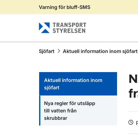
Varning för bluff-SMS
Gå till sidans innehåll
Sjöfart
Aktuell information inom sjöfart
N
Aktuell information inom
sjöfart
f
Nya regler för utsläpp
till vatten från
skrubbrar