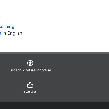
.
cerning
s
in English.
Tillgänglighetsredogörelse
Lättläst