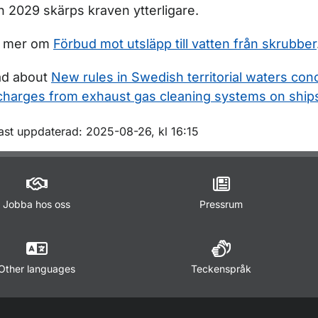
n 2029 skärps kraven ytterligare.
s mer om
Förbud mot utsläpp till vatten från skrubber
d about
New rules in Swedish territorial waters con
charges from exhaust gas cleaning systems on ship
m sidan
ast uppdaterad: 2025-08-26, kl 16:15
Jobba hos oss
Pressrum
Other languages
Teckenspråk