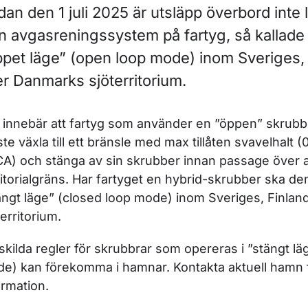
an den 1 juli 2025 är utsläpp överbord inte lä
n avgasreningssystem på fartyg, så kallade 
pet läge” (
open loop mode
) inom Sveriges,
er Danmarks sjöterritorium.
 innebär att fartyg som använder en ”öppen” skrubb
te växla till ett bränsle med max tillåten svavelhalt (
A) och stänga av sin skrubber innan passage över a
ritorialgräns. Har fartyget en hybrid-skrubber ska de
ängt läge” (
closed loop mode
) inom Sveriges, Finla
territorium.
skilda regler för skrubbrar som opereras i ”stängt lä
de
) kan förekomma i hamnar. Kontakta aktuell hamn 
ormation.