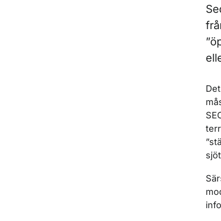
Sed
frå
”öp
ell
Det
mås
SEC
ter
”st
sjö
Sär
mo
inf