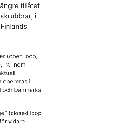
ngre tillåtet
skrubbrar, i
 Finlands
er (
open loop
)
0,1 % inom
ktuell
n opereras i
nd och Danmarks
ge” (
closed loop
för vidare