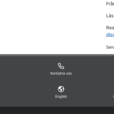
Frå
Lä
Rea
dis
O
Sen
Kontakta oss
English