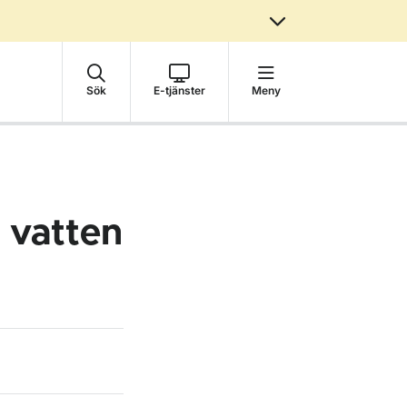
Sök
E-tjänster
Meny
l vatten