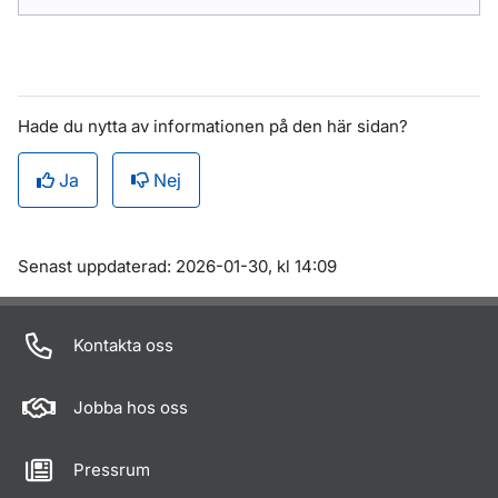
Hade du nytta av informationen på den här sidan?
Ja
Nej
Om sidan
Senast uppdaterad: 2026-01-30, kl 14:09
Kontakta oss
Jobba hos oss
Pressrum