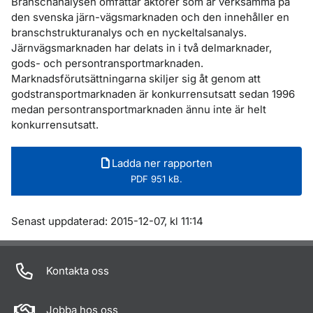
Branschanalysen omfattar aktörer som är verksamma på
den svenska järn-vägsmarknaden och den innehåller en
branschstrukturanalys och en nyckeltalsanalys.
Järnvägsmarknaden har delats in i två delmarknader,
gods- och persontransportmarknaden.
Marknadsförutsättningarna skiljer sig åt genom att
godstransportmarknaden är konkurrensutsatt sedan 1996
medan persontransportmarknaden ännu inte är helt
konkurrensutsatt.
Ladda ner rapporten
PDF 951 kB.
Om sidan
Senast uppdaterad: 2015-12-07, kl 11:14
Kontakta oss
Jobba hos oss