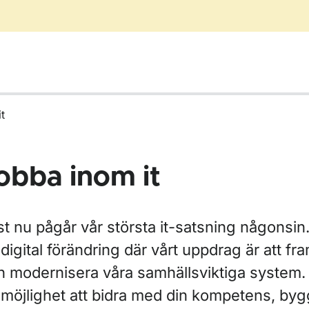
t
obba inom it
t nu pågår vår största it-satsning någonsin. 
digital förändring där vårt uppdrag är att fr
ör Jobba inom it
h modernisera våra samhällsviktiga system.
 möjlighet att bidra med din kompetens, byg