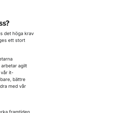
ss?
lls det höga krav
es ett stort
betarna
arbetar agilt
vår it-
bbare, bättre
bidra med vår
rka framtiden