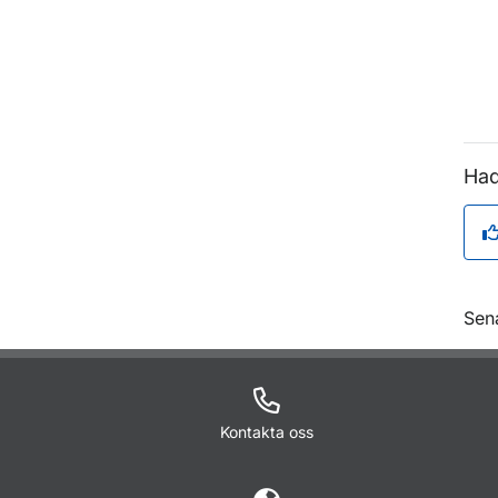
Had
O
Sen
Kontakta oss