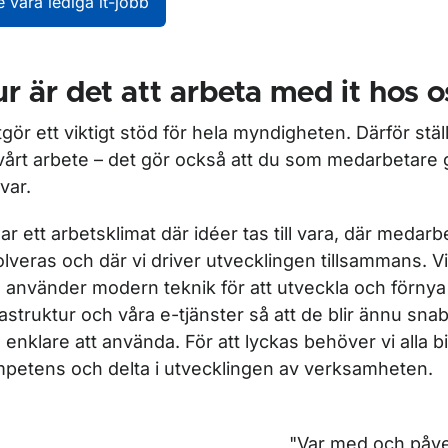
e våra lediga it-jobb
r är det att arbeta med it hos o
utgör ett viktigt stöd för hela myndigheten. Därför stä
vårt arbete – det gör också att du som medarbetare g
var.
har ett arbetsklimat där idéer tas till vara, där medar
olveras och där vi driver utvecklingen tillsammans. Vi 
 använder modern teknik för att utveckla och förnya 
rastruktur och våra e-tjänster så att de blir ännu sna
 enklare att använda. För att lyckas behöver vi alla 
petens och delta i utvecklingen av verksamheten.
"Var med och påve