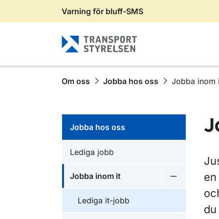
Varning för bluff-SMS
Gå till sidans innehåll
Om oss
Jobba hos oss
Jobba inom i
J
Jobba hos oss
Lediga jobb
Jus
en 
Jobba inom it
Undermeny f
oc
Lediga it-jobb
du