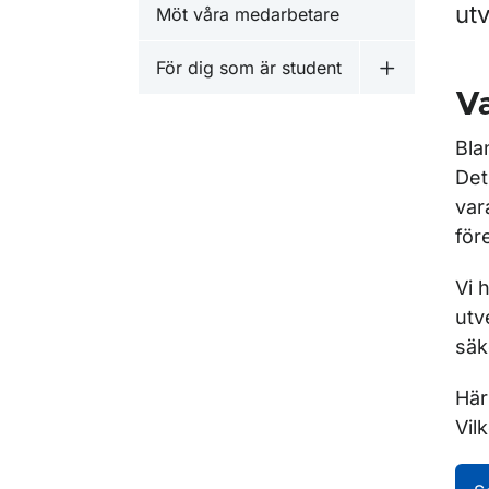
utv
Möt våra medarbetare
För dig som är student
Undermeny f
Va
Bla
Det
var
för
Vi 
utv
säk
Här
Vil