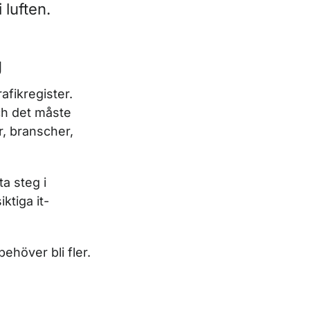
 luften.
g
afikregister.
och det måste
r, branscher,
ta steg i
ktiga it-
ehöver bli fler.