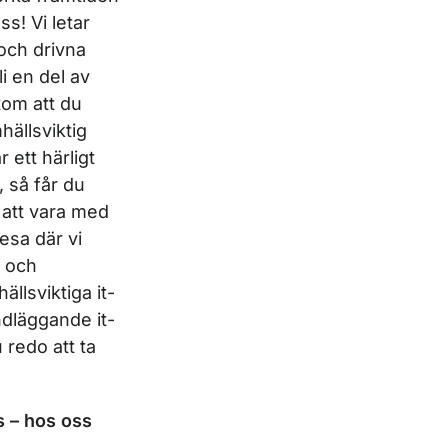
s! Vi letar
och drivna
li en del av
tom att du
hällsviktig
 ett härligt
 så får du
 att vara med
esa där vi
r och
llsviktiga it-
dläggande it-
 redo att ta
s – hos oss