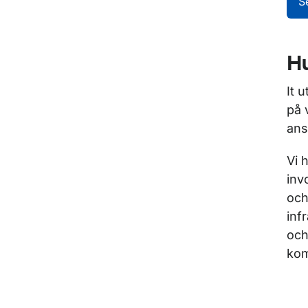
S
Hu
It 
på 
ans
Vi 
inv
och
inf
och
kom