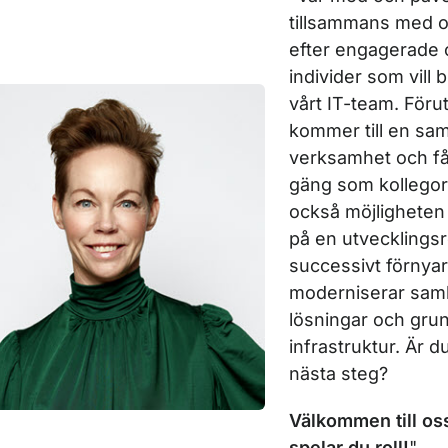
tillsammans med os
efter engagerade 
individer som vill b
vårt IT-team. Föru
kommer till en sam
verksamhet och får
gäng som kollegor,
också möjligheten
på en utvecklingsr
successivt förnya
moderniserar samhä
lösningar och grun
infrastruktur. Är du
nästa steg?
Välkommen till os
spelar du roll!
"