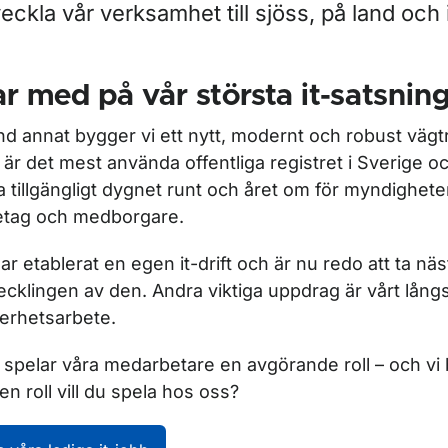
eckla vår verksamhet till sjöss, på land och i
ör För dig som är student
r med på vår största it-satsnin
nd annat bygger vi ett nytt, modernt och robust vägtr
 är det mest använda offentliga registret i Sverige 
a tillgängligt dygnet runt och året om för myndighete
etag och medborgare.
har etablerat en egen it-drift och är nu redo att ta näs
ecklingen av den. Andra viktiga uppdrag är vårt långsi
erhetsarbete.
 spelar våra medarbetare en avgörande roll – och vi b
ken roll vill du spela hos oss?