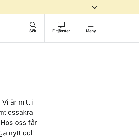
Sök
E-tjänster
Meny
Vi är mitt i
amtidssäkra
 Hos oss får
ga nytt och