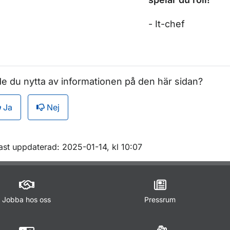
- It-chef
e du nytta av informationen på den här sidan?
Ja
Nej
m sidan
ast uppdaterad: 2025-01-14, kl 10:07
Jobba hos oss
Pressrum