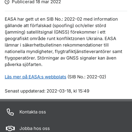
Publicerad 18 mar 2022
EASA har gett ut en SIB No.: 2022-02 med information
gällande att förfalskad (spoofing) och/eller störd
(jamming) satellitsignal (GNSS) förekommer i ett
geografiskt område runt konfliktzonen Ukraina. EASA
lämnar i säkerhetbulletinen rekommendationer till
nationella myndigheter, flygtrafiktjänstleverantörer samt
flygoperatörer. Störningar av GNSS signaler kan även
påverka sjöfarten.
Läs mer på EASA:s webbplats
(SIB No.: 2022-02)
Om sidan
Senast uppdaterad: 2022-03-18, kl 15:49
Kontakta oss
Jobba hos oss