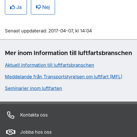
Ja
Nej
Om sidan
Senast uppdaterad: 2017-04-07, kl 14:04
Mer inom Information till luftfartsbranschen
Aktuell information till luftfartsbranschen
Meddelande från Transportstyrelsen om luftfart (MFL)
Seminarier inom luftfarten
Kontakta oss
Jobba hos oss