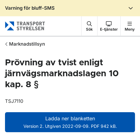
Varning för bluff-SMS
Gå till sidans innehåll
Sök
E-tjänster
Meny
Marknadstillsyn
Prövning av tvist enligt
järnvägsmarknadslagen 10
kap. 8 §
TSJ7110
Ladda ner blanketten
Version 2. Utgiven 2022-09-09. PDF 942 kB.