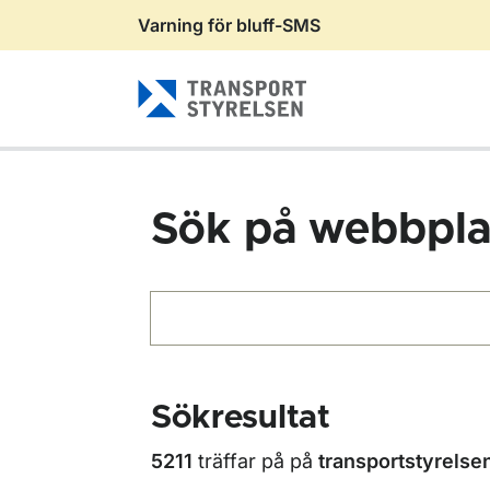
Varning för bluff-SMS
Gå till sidans innehåll
Sök på webbpla
Sök
Sökresultat
5211
träffar på
på
transportstyrelse