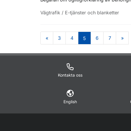
Vägtrafik / E-tjänster och blanketter
«
3
4
6
7
»
5
Om sidan
Kontakta oss
English