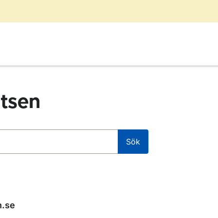
tsen
Sök
n.se