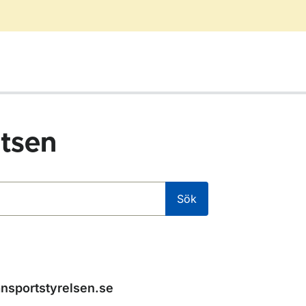
tsen
Sök
ansportstyrelsen.se