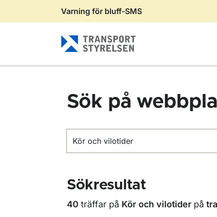
Varning för bluff-SMS
Gå till sidans innehåll
Sök på webbpla
Sök
Sökresultat
40
träffar på
Kör och vilotider
på
tr