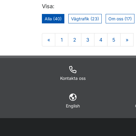
Visa:
Alla (40)
Vägtrafik (23)
Om oss (17)
«
1
2
3
4
5
»
Om sidan
Kontakta oss
English