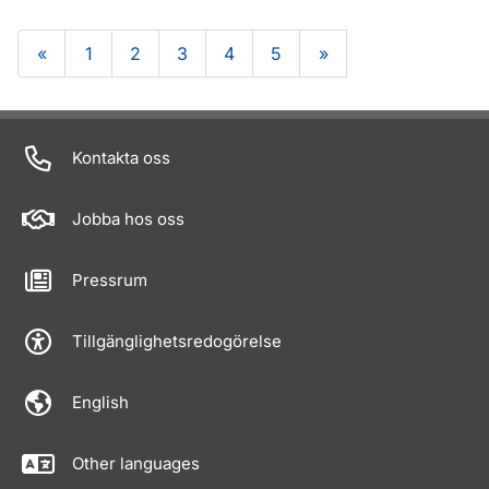
«
1
2
3
4
5
»
Om sidan
Kontakta oss
Jobba hos oss
Pressrum
Tillgänglighetsredogörelse
English
Other languages