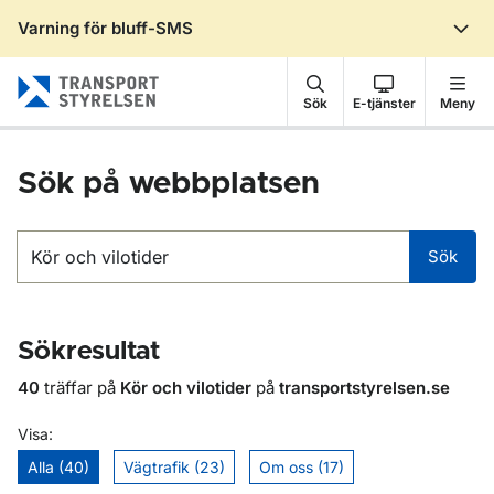
Varning för bluff-SMS
Gå till sidans innehåll
Sök
E-tjänster
Meny
Sök på webbplatsen
Sök
Sök
Sökresultat
40
träffar på
Kör och vilotider
på
transportstyrelsen.se
Visa:
Alla (40)
Vägtrafik (23)
Om oss (17)