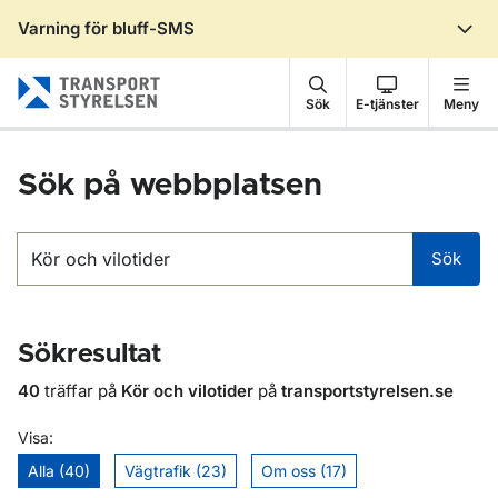
Varning för bluff-SMS
Gå till sidans innehåll
Sök
E-tjänster
Meny
Sök på webbplatsen
Sök
Sök
Sökresultat
40
träffar på
Kör och vilotider
på
transportstyrelsen.se
Visa:
Alla (40)
Vägtrafik (23)
Om oss (17)