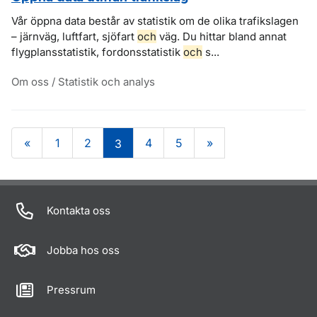
Vår öppna data består av statistik om de olika trafikslagen
– järnväg, luftfart, sjöfart
och
väg. Du hittar bland annat
flygplansstatistik, fordonsstatistik
och
s...
Om oss / Statistik och analys
«
1
2
4
5
»
3
Om sidan
Kontakta oss
Jobba hos oss
Pressrum