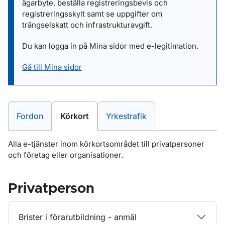
ägarbyte, beställa registreringsbevis och
registreringsskylt samt se uppgifter om
trängselskatt och infrastrukturavgift.
Du kan logga in på Mina sidor med e-legitimation.
Gå till Mina sidor
E-tjänster inom
E-tjänster inom
E-tjänster inom
Fordon
Körkort
Yrkestrafik
Alla e-tjänster inom körkortsområdet till privatpersoner
och företag eller organisationer.
Privatperson
Brister i förarutbildning - anmäl