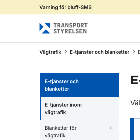
Varning för bluff-SMS
Gå till sidans innehåll
Vägtrafik
E-tjänster och blanketter
E
E-tjänster och
blanketter
Väl
E-tjänster inom
vägtrafik
Blanketter för
Undermeny fö
vägtrafik