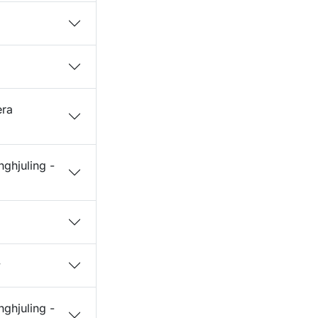
era
ghjuling -
v
ghjuling -