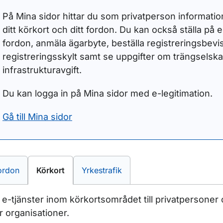
På Mina sidor hittar du som privatperson information 
ditt körkort och ditt fordon. Du kan också ställa på el
fordon, anmäla ägarbyte, beställa registreringsbevi
registreringsskylt samt se uppgifter om trängselska
infrastrukturavgift.
Du kan logga in på Mina sidor med e-legitimation.
Gå till Mina sidor
-tjänster inom
E-tjänster inom
E-tjänster inom
ordon
Körkort
Yrkestrafik
a e-tjänster inom körkortsområdet till privatpersoner
er organisationer.