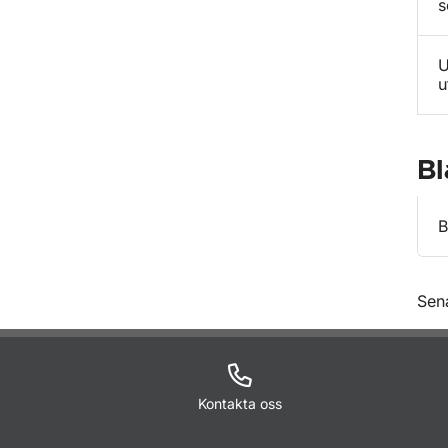
s
U
u
Bl
B
O
Sen
Kontakta oss