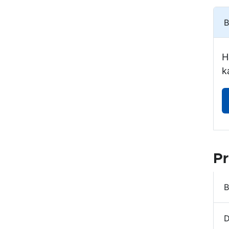
B
H
k
Pr
B
D