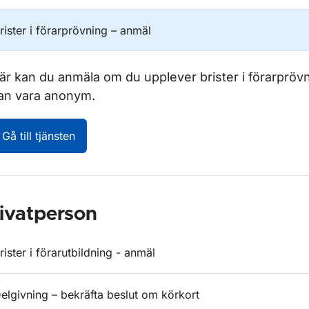
rister i förarprövning – anmäl
är kan du anmäla om du upplever brister i förarpröv
an vara anonym.
Brister i förarprövning – anmäl. Öppnas i nytt
Gå till tjänsten
ivatperson
rister i förarutbildning - anmäl
elgivning – bekräfta beslut om körkort