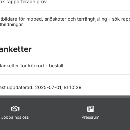
ök rapporterade prov
tbildare för moped, snöskoter och terränghjuling - sök rap
tbildningar
anketter
lanketter för körkort - beställ
m sidan
ast uppdaterad: 2025-07-01, kl 10:29
Jobba hos oss
Pressrum