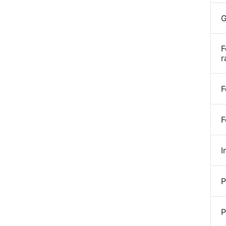
G
F
r
F
F
I
P
P