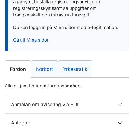
ägarbyte, beställa registreringsbevis och
registreringsskylt samt se uppgifter om
trängselskatt och infrastrukturavgift.
Du kan logga in på Mina sidor med e-legitimation.
Gå till Mina sidor
E-tjänster inom
E-tjänster inom
E-tjänster inom
Fordon
Körkort
Yrkestrafik
Alla e-tjänster inom fordonsområdet.
Anmälan om avisering via EDI
Autogiro