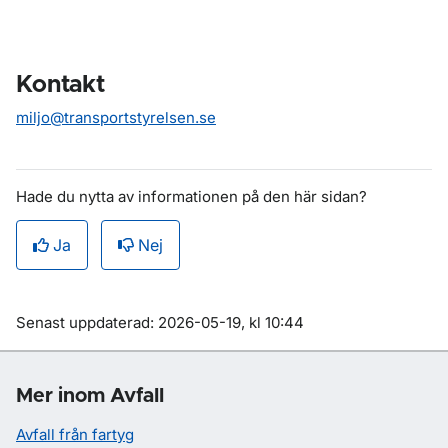
Kontakt
miljo@transportstyrelsen.se
Hade du nytta av informationen på den här sidan?
Ja
Nej
Om sidan
Senast uppdaterad: 2026-05-19, kl 10:44
Mer inom Avfall
Avfall från fartyg