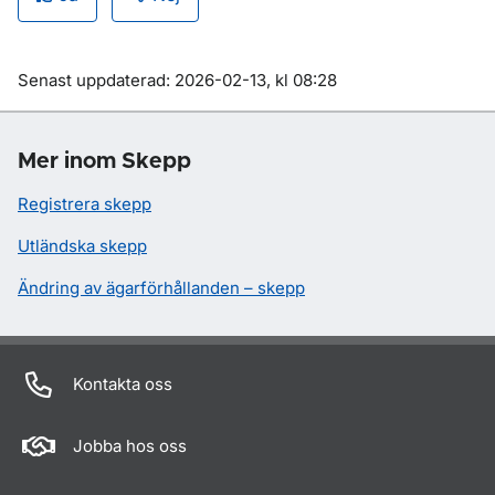
Om sidan
Senast uppdaterad: 2026-02-13, kl 08:28
Mer inom Skepp
Registrera skepp
Utländska skepp
Ändring av ägarförhållanden – skepp
Kontakta oss
Jobba hos oss