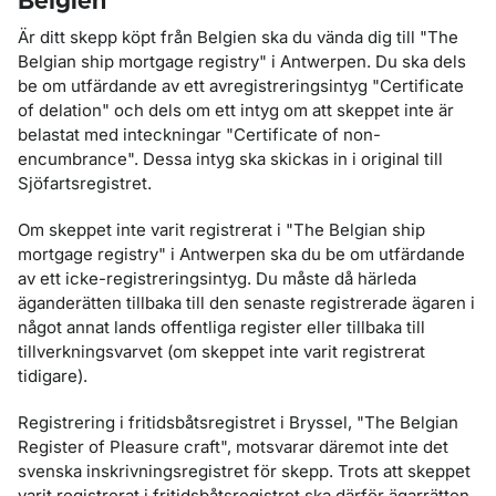
Belgien
Är ditt skepp köpt från Belgien ska du vända dig till "The
Belgian ship mortgage registry" i Antwerpen. Du ska dels
be om utfärdande av ett avregistreringsintyg "Certificate
of delation" och dels om ett intyg om att skeppet inte är
belastat med inteckningar "Certificate of non-
encumbrance". Dessa intyg ska skickas in i original till
Sjöfartsregistret.
Om skeppet inte varit registrerat i "The Belgian ship
mortgage registry" i Antwerpen ska du be om utfärdande
av ett icke-registreringsintyg. Du måste då härleda
äganderätten tillbaka till den senaste registrerade ägaren i
något annat lands offentliga register eller tillbaka till
tillverkningsvarvet (om skeppet inte varit registrerat
tidigare).
Registrering i fritidsbåtsregistret i Bryssel, "The Belgian
Register of Pleasure craft", motsvarar däremot inte det
svenska inskrivningsregistret för skepp. Trots att skeppet
varit registrerat i fritidsbåtsregistret ska därför ägarrätten